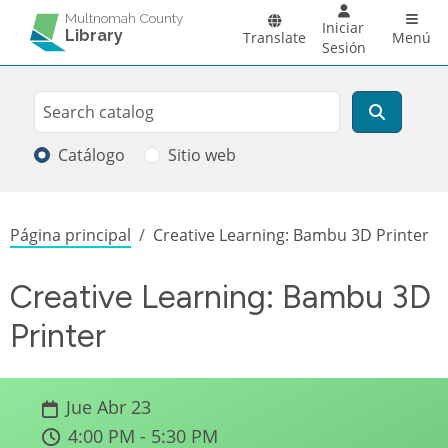
Pasar al contenido principal
Main 
Multnomah County
Iniciar
Library
Translate
Menú
Sesión
Search
Buscar
Catálogo
Sitio web
Sobrescribir enlaces de ayuda a la
Página principal
Creative Learning: Bambu 3D Printer
Creative Learning: Bambu 3D
Printer
Jue Abr 23
4:00 PM - 5:30 PM