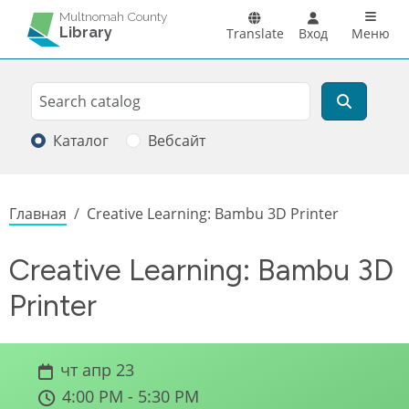
Перейти к основному содержанию
Main n
Multnomah County
Library
Translate
Вход
Меню
Search
Поиск
Каталог
Вебсайт
Строка навигации
Главная
Creative Learning: Bambu 3D Printer
Creative Learning: Bambu 3D
Printer
чт апр 23
4:00 PM - 5:30 PM