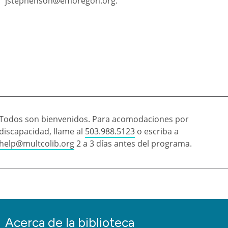
jstephenson@emoregon.org.
Todos son bienvenidos. Para acomodaciones por
discapacidad, llame al
503.988.5123
o escriba a
help@multcolib.org
2 a 3 días antes del programa.
Acerca de la biblioteca