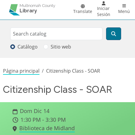
Pasar al contenido principal
Main 
Multnomah County
Iniciar
Library
Translate
Menú
Sesión
Search
Buscar
Catálogo
Sitio web
Sobrescribir enlaces de ayuda a la
Página principal
Citizenship Class - SOAR
Citizenship Class - SOAR
Dom Dic 14
1:30 PM - 3:30 PM
Biblioteca de Midland