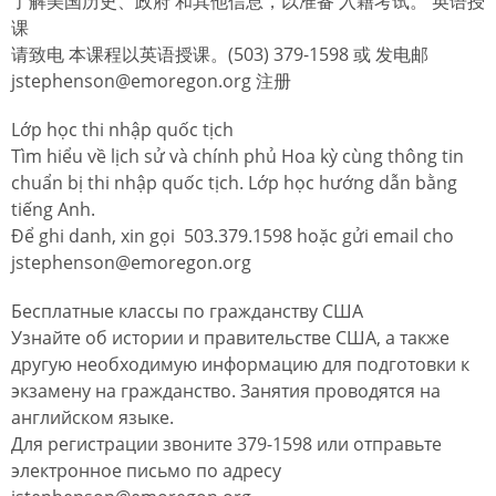
了解美国历史、政府 和其他信息，以准备 入籍考试。 英语授
课
请致电 本课程以英语授课。(503) 379-1598 或 发电邮
jstephenson@emoregon.org 注册
Lớp học thi nhập quốc tịch
Tìm hiểu về lịch sử và chính phủ Hoa kỳ cùng thông tin
chuẩn bị thi nhập quốc tịch. Lớp học hướng dẫn bằng
tiếng Anh.
Để ghi danh, xin gọi 503.379.1598 hoặc gửi email cho
jstephenson@emoregon.org
Бесплатные классы по гражданству США
Узнайте об истории и правительстве США, а также
другую необходимую информацию для подготовки к
экзамену на гражданство. Занятия проводятся на
английском языке.
Для регистрации звоните 379-1598 или отправьте
электронное письмо по адресу