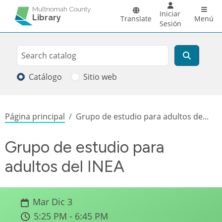
Pasar al contenido principal
Main 
Multnomah County
Iniciar
Library
Translate
Menú
Sesión
Search
Buscar
Catálogo
Sitio web
Sobrescribir enlaces de ayuda a la
Página principal
Grupo de estudio para adultos de...
Grupo de estudio para
adultos del INEA
Mar Dic 3
5:25 PM - 6:45 PM