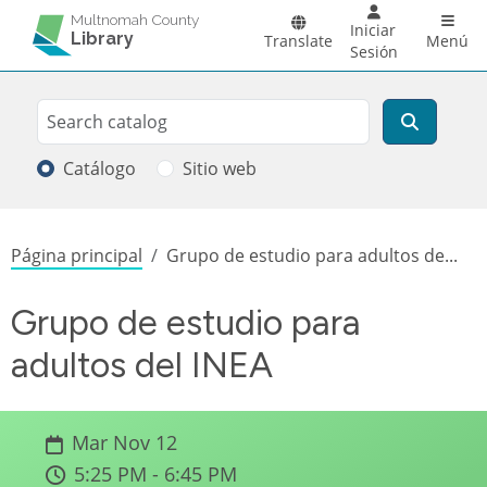
Pasar al contenido principal
Main 
Multnomah County
Iniciar
Library
Translate
Menú
Sesión
Search
Buscar
Catálogo
Sitio web
Sobrescribir enlaces de ayuda a la
Página principal
Grupo de estudio para adultos de...
Grupo de estudio para
adultos del INEA
Mar Nov 12
5:25 PM - 6:45 PM