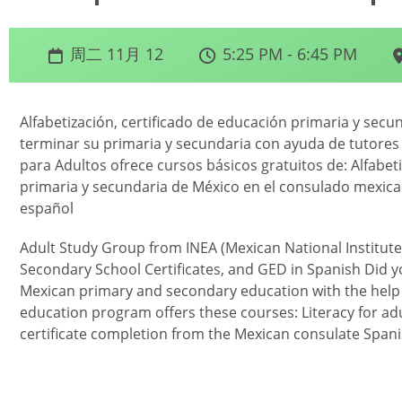
周二 11月 12
5:25 PM - 6:45 PM
Alfabetización, certificado de educación primaria y sec
terminar su primaria y secundaria con ayuda de tutores 
para Adultos ofrece cursos básicos gratuitos de: Alfabet
primaria y secundaria de México en el consulado mexica
español
Adult Study Group from INEA (Mexican National Institute
Secondary School Certificates, and GED in Spanish Did 
Mexican primary and secondary education with the help of
education program offers these courses: Literacy for a
certificate completion from the Mexican consulate Span