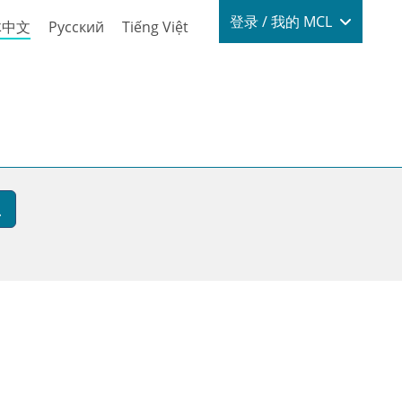
Login / My
登录 / 我的 MCL
体中文
Русский
Tiếng Việt