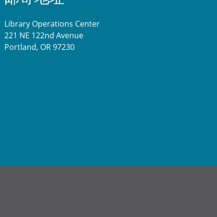
Library Operations Center
221 NE 122nd Avenue
Portland, OR 97230