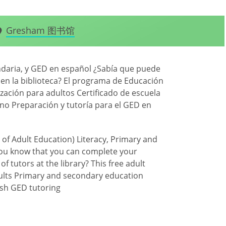
Gresham 图书馆
undaria, y GED en español ¿Sabía que puede
en la biblioteca? El programa de Educación
ización para adultos Certificado de escuela
no Preparación y tutoría para el GED en
 of Adult Education) Literacy, Primary and
you know that you can complete your
 tutors at the library? This free adult
dults Primary and secondary education
ish GED tutoring