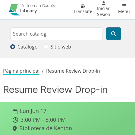
Pasar al contenido principal
Main 
Multnomah County
Iniciar
Library
Translate
Menú
Sesión
Search
Buscar
Catálogo
Sitio web
Sobrescribir enlaces de ayuda a la
Página principal
Resume Review Drop-in
Resume Review Drop-in
Lun Jun 17
3:00 PM - 5:00 PM
Biblioteca de Kenton