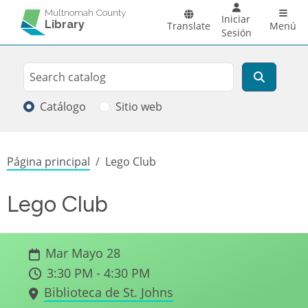
Pasar al contenido principal
Main 
Multnomah County
Iniciar
Library
Translate
Menú
Sesión
Search
Buscar
Catálogo
Sitio web
Sobrescribir enlaces de ayuda a la
Página principal
Lego Club
Lego Club
Mar Mayo 28
3:30 PM - 4:30 PM
Biblioteca de St. Johns