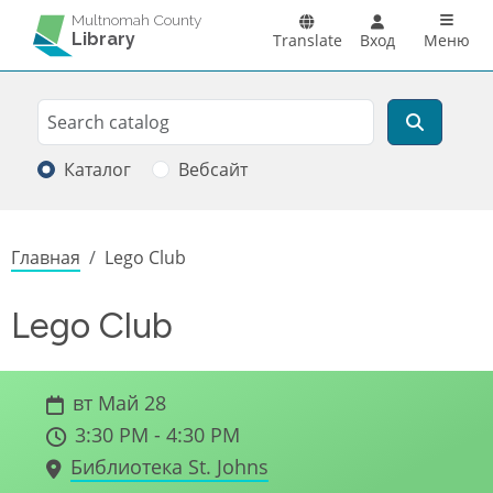
Перейти к основному содержанию
Main n
Multnomah County
Library
Translate
Вход
Меню
Search
Поиск
Каталог
Вебсайт
Строка навигации
Главная
Lego Club
Lego Club
вт Май 28
3:30 PM - 4:30 PM
Библиотека St. Johns