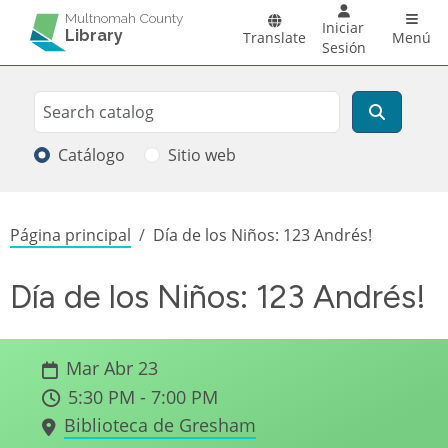
Pasar al contenido principal
Main 
Multnomah County
Iniciar
Library
Translate
Menú
Sesión
Search
Buscar
Catálogo
Sitio web
Sobrescribir enlaces de ayuda a la
Página principal
Día de los Niños: 123 Andrés!
Día de los Niños: 123 Andrés!
Mar Abr 23
5:30 PM - 7:00 PM
Biblioteca de Gresham