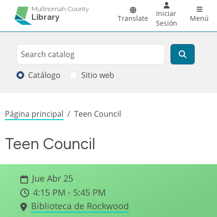
Pasar al contenido principal
Main 
Multnomah County
Iniciar
Library
Translate
Menú
Sesión
Search
Buscar
Catálogo
Sitio web
Sobrescribir enlaces de ayuda a la
Página principal
Teen Council
Teen Council
Jue Abr 25
4:15 PM - 5:45 PM
Biblioteca de Rockwood