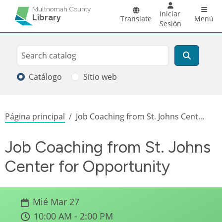
Pasar al contenido principal
Main 
Multnomah County
Iniciar
Library
Translate
Menú
Sesión
Search
Buscar
Catálogo
Sitio web
Sobrescribir enlaces de ayuda a la
Página principal
Job Coaching from St. Johns Cent...
Job Coaching from St. Johns
Center for Opportunity
Mié Mar 27
10:00 AM - 2:00 PM