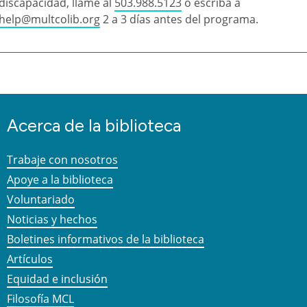
discapacidad, llame al
503.988.5123
o escriba a
help@multcolib.org
2 a 3 días antes del programa.
Acerca de la biblioteca
Trabaje con nosotros
Apoye a la biblioteca
Voluntariado
Noticias y hechos
Boletines informativos de la biblioteca
Artículos
Equidad e inclusión
Filosofía MCL