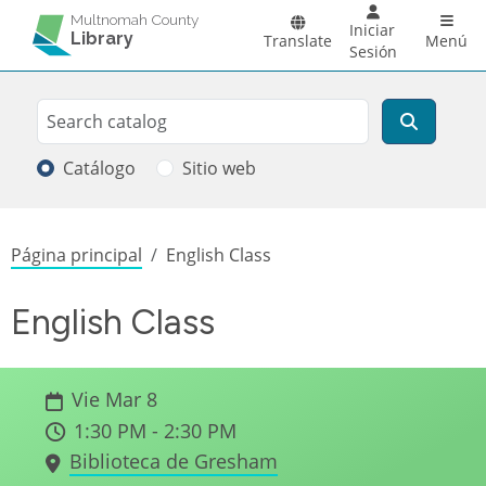
Pasar al contenido principal
Main 
Multnomah County
Iniciar
Library
Translate
Menú
Sesión
Search
Buscar
Catálogo
Sitio web
Sobrescribir enlaces de ayuda a la
Página principal
English Class
English Class
Vie Mar 8
1:30 PM - 2:30 PM
Biblioteca de Gresham