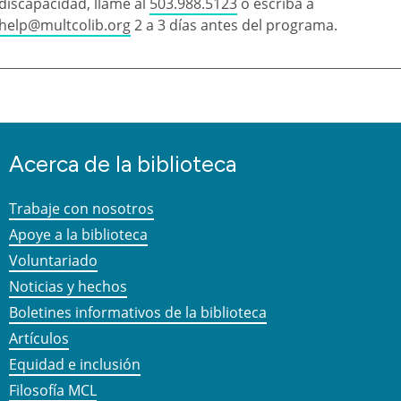
discapacidad, llame al
503.988.5123
o escriba a
help@multcolib.org
2 a 3 días antes del programa.
Acerca de la biblioteca
Trabaje con nosotros
Apoye a la biblioteca
Voluntariado
Noticias y hechos
Boletines informativos de la biblioteca
Artículos
Equidad e inclusión
Filosofía MCL