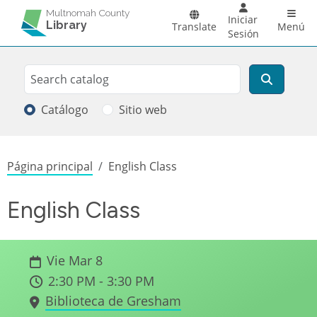
Pasar al contenido principal
Main 
Multnomah County
Iniciar
Library
Translate
Menú
Sesión
Search
Buscar
Catálogo
Sitio web
Sobrescribir enlaces de ayuda a la
Página principal
English Class
English Class
Vie Mar 8
2:30 PM - 3:30 PM
Biblioteca de Gresham