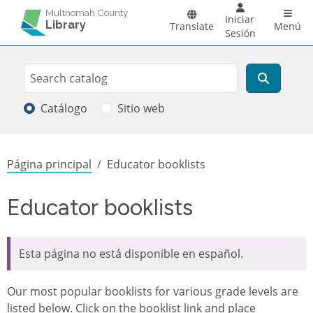
Pasar al contenido principal
Main 
Multnomah County
Iniciar
Library
Translate
Menú
Sesión
Search
Buscar
Catálogo
Sitio web
Sobrescribir enlaces de ayuda a la
Página principal
Educator booklists
Educator booklists
Esta página no está disponible en español.
Our most popular booklists for various grade levels are
listed below. Click on the booklist link and place