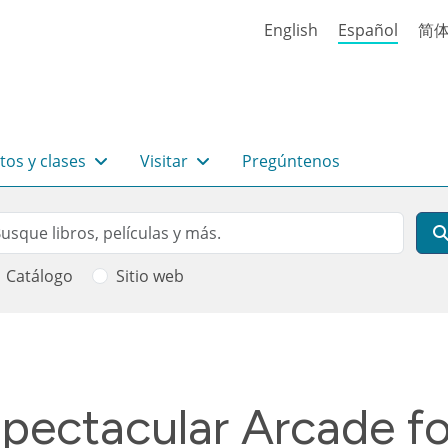
English
Español
简
tos y clases
Visitar
Pregúntenos
rch
scar
Catálogo
Sitio web
 ayuda a la navegación
ectacular Arcade for