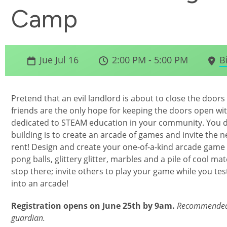
Camp
Jue Jul 16
2:00 PM - 5:00 PM
B
Pretend that an evil landlord is about to close the door
friends are the only hope for keeping the doors open wit
dedicated to STEAM education in your community. You de
building is to create an arcade of games and invite the 
rent! Design and create your one-of-a-kind arcade game 
pong balls, glittery glitter, marbles and a pile of cool ma
stop there; invite others to play your game while you test
into an arcade!
Registration opens on June 25th by 9am.
Recommended t
guardian.