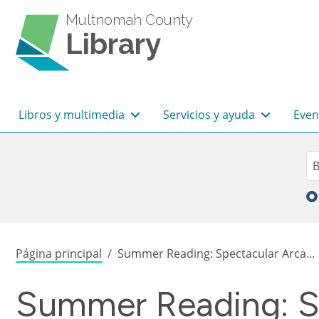
Pasar al contenido principal
Multnomah County
Library
Navegación principal
Libros y multimedia
Servicios y ayuda
Even
Sea
Bu
Sobrescribir enlaces de
Página principal
Summer Reading: Spectacular Arca...
Summer Reading: Sp