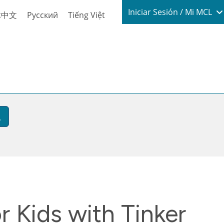
Login / My
Iniciar Sesión / Mi MCL
体中文
Русский
Tiếng Việt
 Kids with Tinker