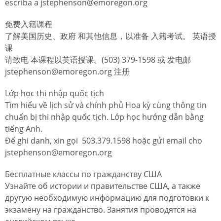
escriba a jstephenson@emoregon.org
免费入籍课程
了解美国历史、政府 和其他信息，以准备 入籍考试。 英语授
课
请致电 本课程以英语授课。(503) 379-1598 或 发电邮
jstephenson@emoregon.org 注册
Lớp học thi nhập quốc tịch
Tìm hiểu về lịch sử và chính phủ Hoa kỳ cùng thông tin
chuẩn bị thi nhập quốc tịch. Lớp học hướng dẫn bằng
tiếng Anh.
Để ghi danh, xin gọi 503.379.1598 hoặc gửi email cho
jstephenson@emoregon.org
Бесплатные классы по гражданству США
Узнайте об истории и правительстве США, а также
другую необходимую информацию для подготовки к
экзамену на гражданство. Занятия проводятся на