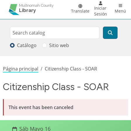
Pasar al contenido principal
Main 
Multnomah County
Iniciar
Library
Translate
Menú
Sesión
Search
Buscar
Catálogo
Sitio web
Sobrescribir enlaces de ayuda a la
Página principal
Citizenship Class - SOAR
Citizenship Class - SOAR
This event has been canceled
Sáb Mayo 16