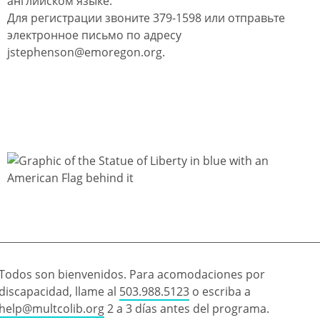
английском языке.
Для регистрации звоните 379-1598 или отправьте
электронное письмо по адресу
jstephenson@emoregon.org.
Todos son bienvenidos. Para acomodaciones por
discapacidad, llame al
503.988.5123
o escriba a
help@multcolib.org
2 a 3 días antes del programa.