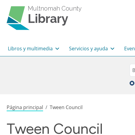
Pasar al contenido principal
Multnomah County
Library
Navegación principal
Libros y multimedia
Servicios y ayuda
Even
Sea
Bu
Sobrescribir enlaces de
Página principal
Tween Council
Tween Council