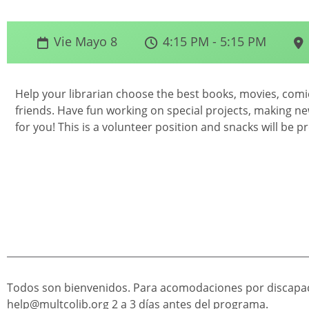
Vie Mayo 8
4:15 PM - 5:15 PM
Help your librarian choose the best books, movies, com
friends. Have fun working on special projects, making new
for you! This is a volunteer position and snacks will be p
Todos son bienvenidos. Para acomodaciones por discapac
help@multcolib.org
2 a 3 días antes del programa.