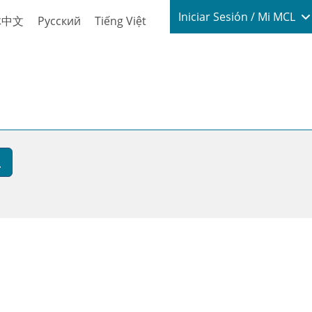
Login / My
Iniciar Sesión / Mi MCL
体中文
Русский
Tiếng Việt