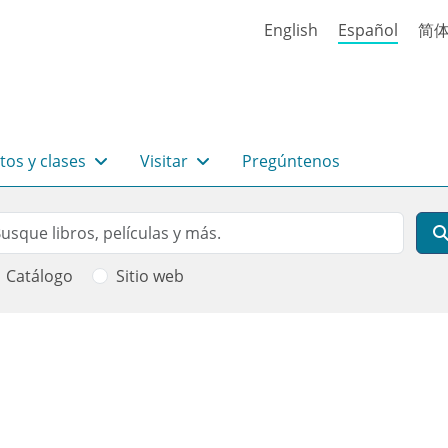
English
Español
简
tos y clases
Visitar
Pregúntenos
rch
scar
Catálogo
Sitio web
 ayuda a la navegación