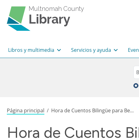
Pasar al contenido principal
Multnomah County
Library
Navegación principal
Libros y multimedia
Servicios y ayuda
Even
Sea
Bu
Sobrescribir enlaces de
Página principal
Hora de Cuentos Bilingüe para Be...
Hora de Cuentos Bil