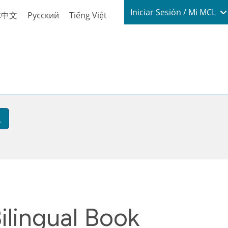
Login / My
Iniciar Sesión / Mi MCL
体中文
Русский
Tiếng Việt
ilingual Book