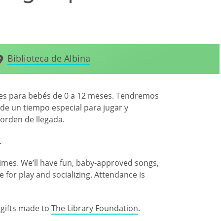
Biblioteca de Albina
ües para bebés de 0 a 12 meses. Tendremos
 de un tiempo especial para jugar y
r orden de llegada.
.
ytimes. We’ll have fun, baby-approved songs,
 for play and socializing. Attendance is
gifts made to
The Library Foundation
.