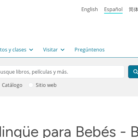
English
Español
简
tos y clases
Visitar
Pregúntenos
rch
scar
Catálogo
Sitio web
 ayuda a la navegación
ingüe para Bebés - B