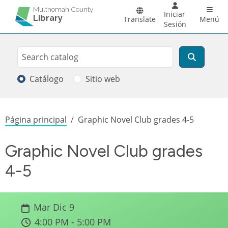
Pasar al contenido principal
Main 
Multnomah County
Iniciar
Library
Translate
Menú
Sesión
Search
Buscar
Catálogo
Sitio web
Sobrescribir enlaces de ayuda a la
Página principal
Graphic Novel Club grades 4-5
Graphic Novel Club grades
4-5
Mar Dic 9
4:00 PM - 5:00 PM