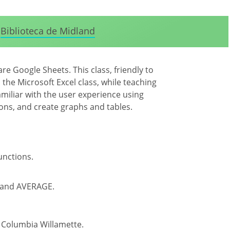
Biblioteca de Midland
re Google Sheets. This class, friendly to
the Microsoft Excel class, while teaching
amiliar with the user experience using
ons, and create graphs and tables.
unctions.
M and AVERAGE.
e Columbia Willamette
.