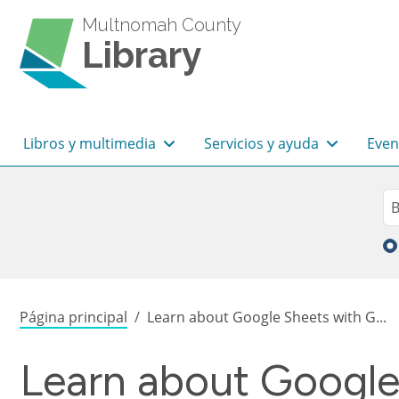
Pasar al contenido principal
Multnomah County
Library
Navegación principal
Libros y multimedia
Servicios y ayuda
Even
Sea
Bu
Sobrescribir enlaces de
Página principal
Learn about Google Sheets with G...
Learn about Google