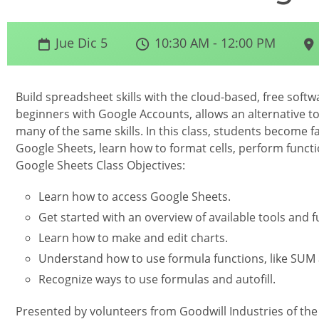
Jue Dic 5
10:30 AM - 12:00 PM
Build spreadsheet skills with the cloud-based, free softwa
beginners with Google Accounts, allows an alternative to 
many of the same skills. In this class, students become f
Google Sheets, learn how to format cells, perform functi
Google Sheets Class Objectives:
Learn how to access Google Sheets.
Get started with an overview of available tools and f
Learn how to make and edit charts.
Understand how to use formula functions, like SU
Recognize ways to use formulas and autofill.
Presented by volunteers from
Goodwill Industries of th