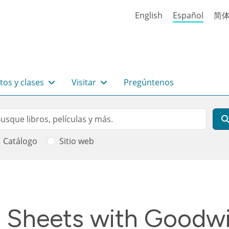
English
Español
简
tos y clases
Visitar
Pregúntenos
rch
scar
Catálogo
Sitio web
 ayuda a la navegación
 Sheets with Goodwil