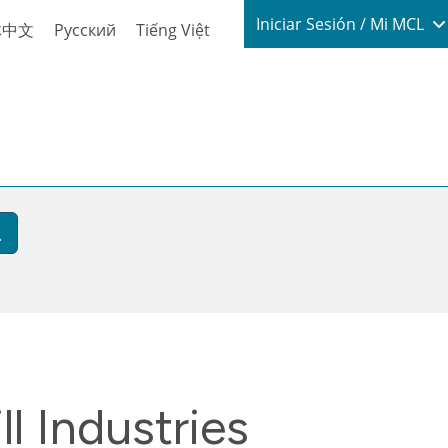
Login / My
Iniciar Sesión / Mi MCL
体中文
Русский
Tiếng Việt
l Industries