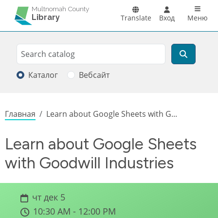
Перейти к основному содержанию
Main n
Multnomah County
Library
Translate
Вход
Меню
Search
Поиск
Каталог
Вебсайт
Строка навигации
Главная
Learn about Google Sheets with G...
Learn about Google Sheets
with Goodwill Industries
чт дек 5
10:30 AM - 12:00 PM