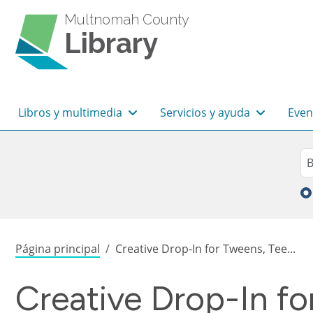
Pasar al contenido principal
Multnomah County
Library
Navegación principal
Libros y multimedia
Servicios y ayuda
Even
Sea
Bu
Sobrescribir enlaces de
Página principal
Creative Drop-In for Tweens, Tee...
Creative Drop-In fo