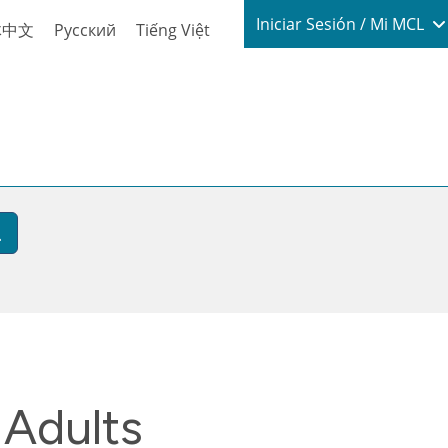
Login / My
Iniciar Sesión / Mi MCL
体中文
Русский
Tiếng Việt
 Adults