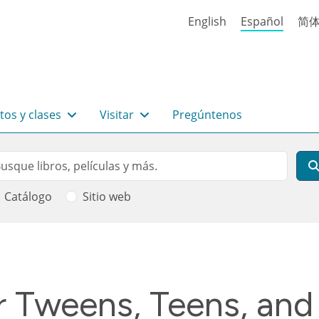
English
Español
简
tos y clases
Visitar
Pregúntenos
rch
scar
Catálogo
Sitio web
 ayuda a la navegación
r Tweens, Teens, and