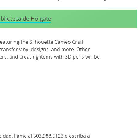
iblioteca de Holgate
eaturing the Silhouette Cameo Craft
 transfer vinyl designs, and more. Other
ers, and creating items with 3D pens will be
idad, llame al
503.988.5123
o escriba a