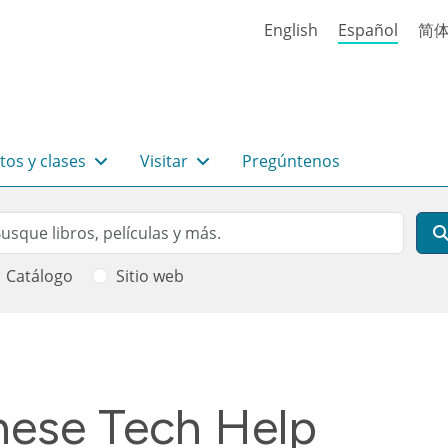
English
Español
简
tos y clases
Visitar
Pregúntenos
rch
scar
Catálogo
Sitio web
 ayuda a la navegación
se Tech Help