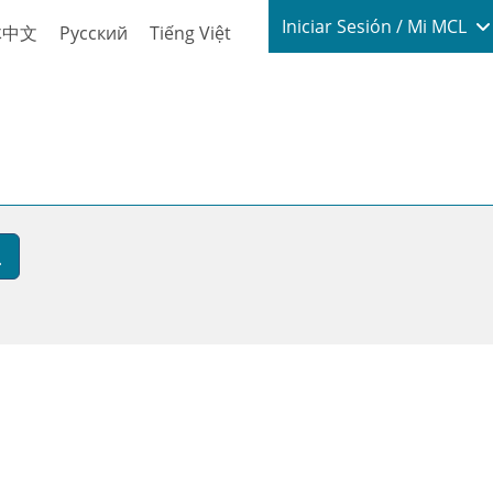
Login / My
Iniciar Sesión / Mi MCL
体中文
Русский
Tiếng Việt