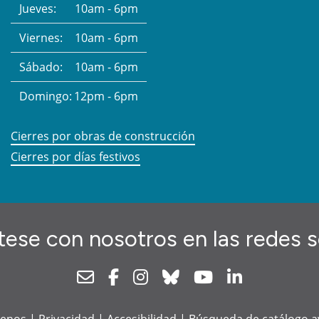
Jueves:
10am - 6pm
Viernes:
10am - 6pm
Sábado:
10am - 6pm
Domingo:
12pm - 6pm
Cierres por obras de construcción
Cierres por días festivos
ese con nosotros en las redes s
Newsletter
Facebook
Instagram
Bluesky
Youtube
Linkedin
tenos
|
Privacidad
|
Accesibilidad
|
Búsqueda de catálogo 