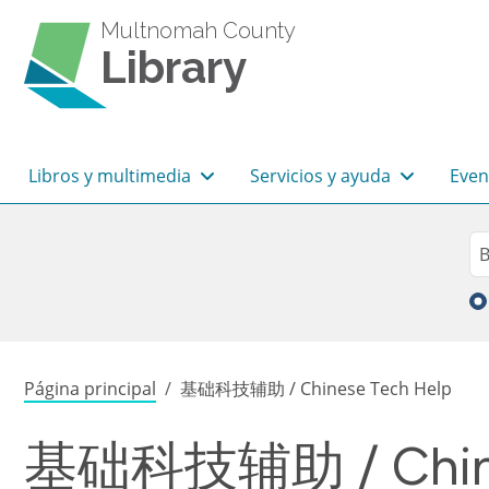
Pasar al contenido principal
Multnomah County
Library
Navegación principal
Libros y multimedia
Servicios y ayuda
Even
Sea
Bu
Sobrescribir enlaces de
Página principal
基础科技辅助 / Chinese Tech Help
基础科技辅助 / Chine