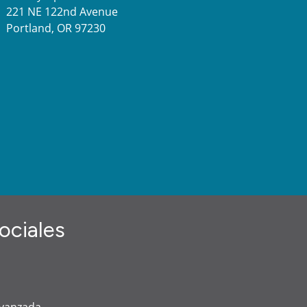
221 NE 122nd Avenue
Portland, OR 97230
ociales
avanzada