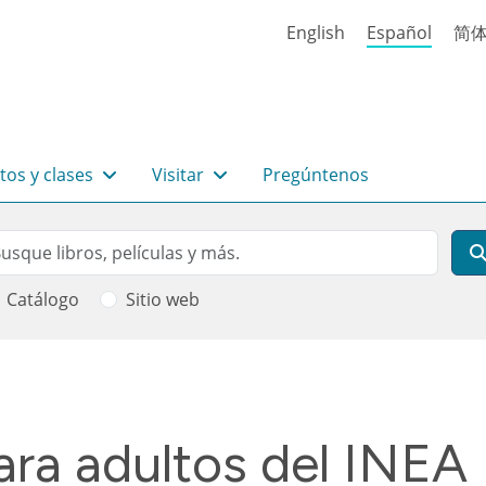
English
Español
简
tos y clases
Visitar
Pregúntenos
rch
scar
Catálogo
Sitio web
 ayuda a la navegación
ara adultos del INEA