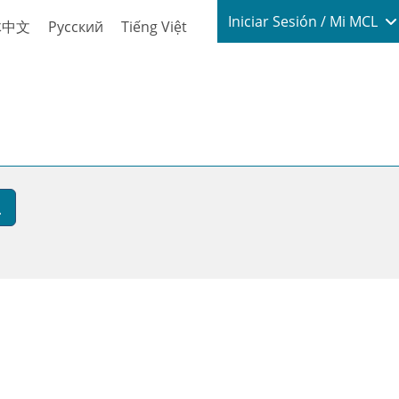
Login / My
Iniciar Sesión / Mi MCL
体中文
Русский
Tiếng Việt