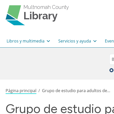
Pasar al contenido principal
Multnomah County
Library
Navegación principal
Libros y multimedia
Servicios y ayuda
Even
Sea
Bu
Sobrescribir enlaces de
Página principal
Grupo de estudio para adultos de...
Grupo de estudio p