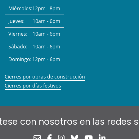
Miércoles:
12pm - 8pm
Jueves:
10am - 6pm
Viernes:
10am - 6pm
Sábado:
10am - 6pm
Domingo:
12pm - 6pm
Cierres por obras de construcción
Cierres por días festivos
ese con nosotros en las redes s
Newsletter
Facebook
Instagram
Bluesky
Youtube
Linkedin