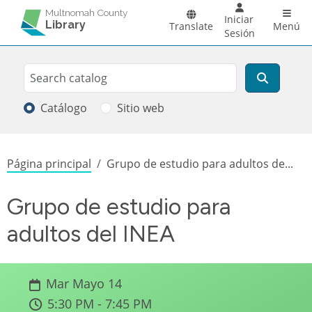
Pasar al contenido principal
Main 
Multnomah County
Iniciar
Library
Translate
Menú
Sesión
Search
Buscar
Catálogo
Sitio web
Sobrescribir enlaces de ayuda a la
Página principal
Grupo de estudio para adultos de...
Grupo de estudio para
adultos del INEA
Mar Mayo 14
5:30 PM - 7:45 PM