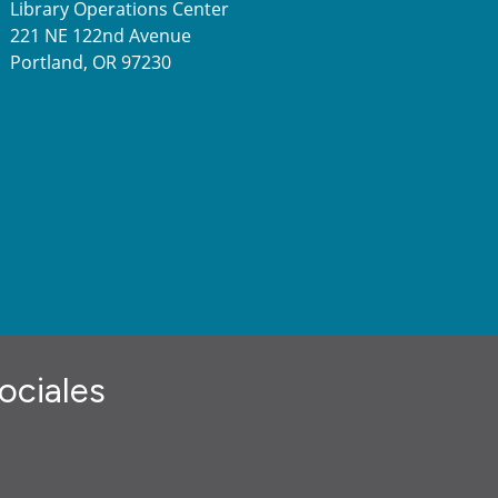
Library Operations Center
221 NE 122nd Avenue
Portland, OR 97230
ociales