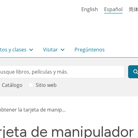
English
Español
简
tos y clases
Visitar
Pregúntenos
rch
scar
Catálogo
Sitio web
 ayuda a la navegación
tener la tarjeta de manip...
rjeta de manipulador