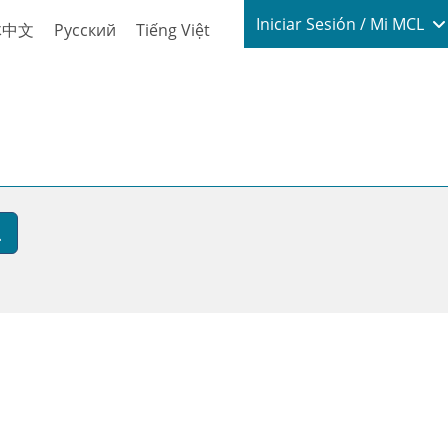
Login / My
Iniciar Sesión / Mi MCL
体中文
Русский
Tiếng Việt