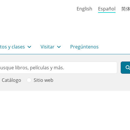
English
Español
简
tos y clases
Visitar
Pregúntenos
rch
scar
Catálogo
Sitio web
 ayuda a la navegación