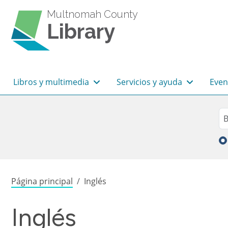
Pasar al contenido principal
Multnomah County
Library
Navegación principal
Libros y multimedia
Servicios y ayuda
Even
Sea
Bu
Sobrescribir enlaces de
Página principal
Inglés
Inglés