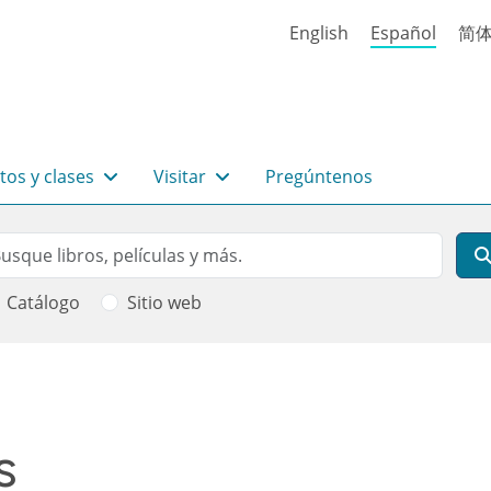
English
Español
简
tos y clases
Visitar
Pregúntenos
rch
scar
Catálogo
Sitio web
 ayuda a la navegación
s