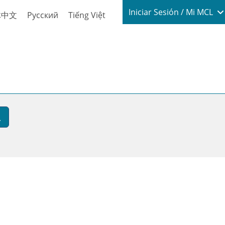
Login / My
Iniciar Sesión / Mi MCL
体中文
Русский
Tiếng Việt