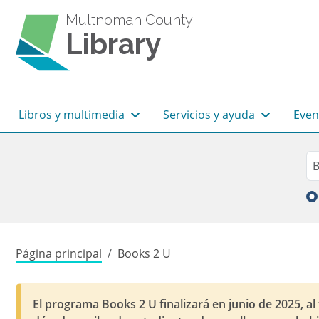
Pasar al contenido principal
Multnomah County
Library
Navegación principal
Libros y multimedia
Servicios y ayuda
Even
Sea
Bu
Sobrescribir enlaces de
Página principal
Books 2 U
El programa Books 2 U finalizará en junio de 2025, al 