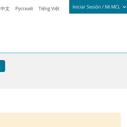
Login / My
Iniciar Sesión / Mi MCL
体中文
Русский
Tiếng Việt