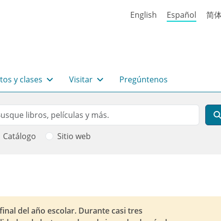
English
Español
简
tos y clases
Visitar
Pregúntenos
rch
scar
Catálogo
Sitio web
 ayuda a la navegación
final del año escolar. Durante casi tres