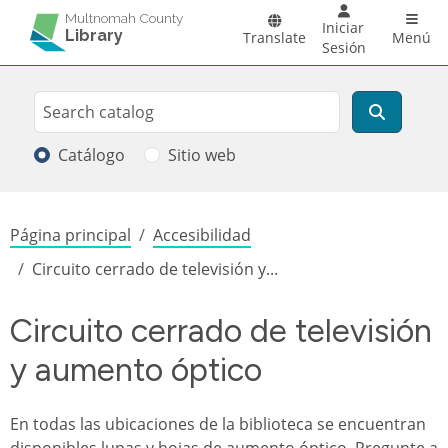
Pasar al contenido principal
Main 
Multnomah County
Iniciar
Library
Translate
Menú
Sesión
Search
Buscar
Catálogo
Sitio web
Sobrescribir enlaces de ayuda a la
Página principal
Accesibilidad
Circuito cerrado de televisión y...
Circuito cerrado de televisión
y aumento óptico
En todas las ubicaciones de la biblioteca se encuentran
disponibles lupas y hojas de aumento óptico. Pregunte a