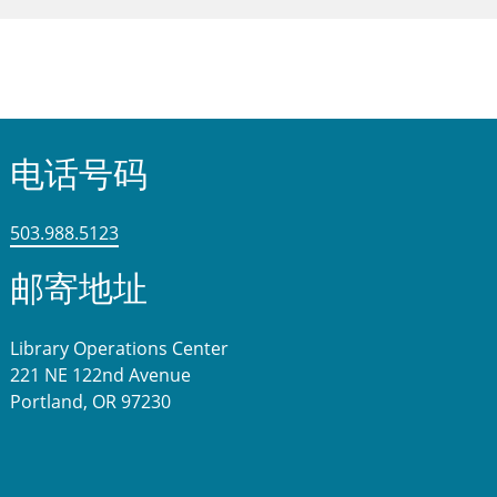
电话号码
503.988.5123
邮寄地址
Library Operations Center
221 NE 122nd Avenue
Portland, OR 97230