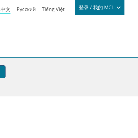
Login / My
登录 / 我的 MCL
体中文
Русский
Tiếng Việt