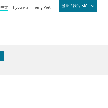
Login / My
登录 / 我的 MCL
体中文
Русский
Tiếng Việt