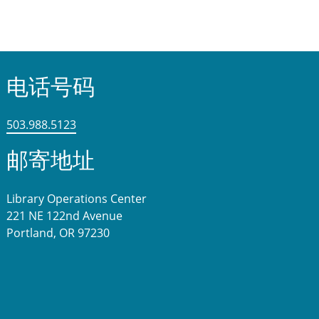
电话号码
503.988.5123
邮寄地址
Library Operations Center
221 NE 122nd Avenue
Portland, OR 97230