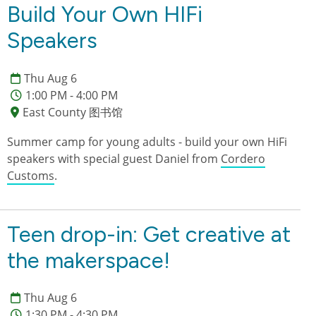
Build Your Own HIFi
Speakers
Thu Aug 6
1:00 PM - 4:00 PM
East County 图书馆
Summer camp for young adults - build your own HiFi
speakers with special guest Daniel from
Cordero
Customs
.
Teen drop-in: Get creative at
the makerspace!
Thu Aug 6
1:30 PM - 4:30 PM