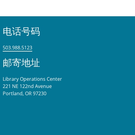
电话号码
503.988.5123
邮寄地址
Library Operations Center
221 NE 122nd Avenue
Portland, OR 97230