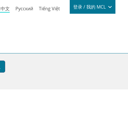
Login / My
登录 / 我的 MCL
体中文
Русский
Tiếng Việt