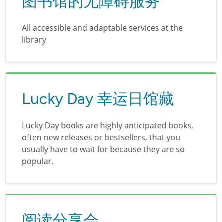
图书馆的无障碍服务
All accessible and adaptable services at the
library
Lucky Day 幸运日馆藏
Lucky Day books are highly anticipated books,
often new releases or bestsellers, that you
usually have to wait for because they are so
popular.
阅读分享会