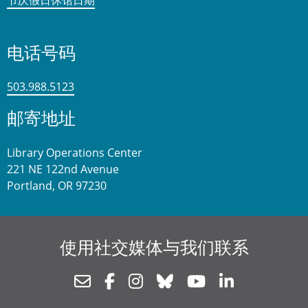
电话号码
503.988.5123
邮寄地址
Library Operations Center
221 NE 122nd Avenue
Portland, OR 97230
使用社交媒体与我们联系
Newsletter
Facebook
Instagram
Bluesky
Youtube
Linkedin