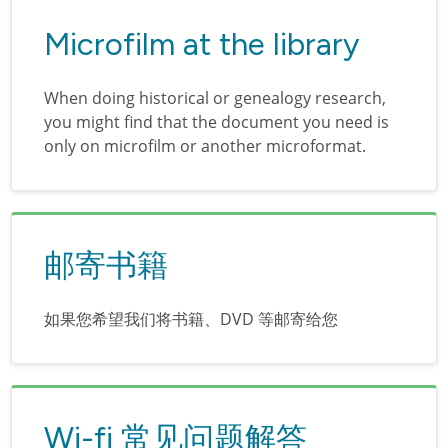
Microfilm at the library
When doing historical or genealogy research,
you might find that the document you need is
only on microfilm or another microformat.
邮寄书籍
如果您希望我们将书籍、DVD 等邮寄给您
Wi-fi 常见问题解答