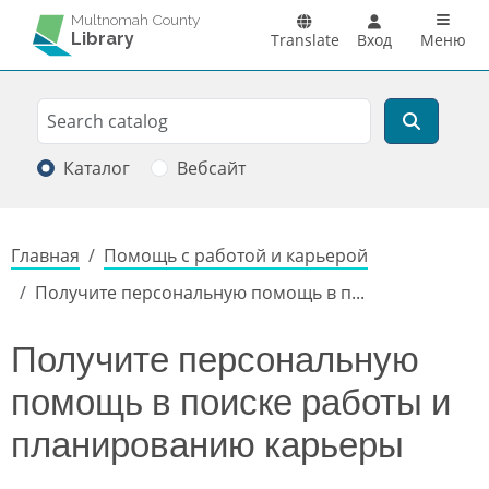
Перейти к основному содержанию
Main n
Multnomah County
Library
Translate
Вход
Меню
Search
Поиск
Каталог
Вебсайт
Строка навигации
Главная
Помощь с работой и карьерой
Получите персональную помощь в п...
Получите персональную
помощь в поиске работы и
планированию карьеры