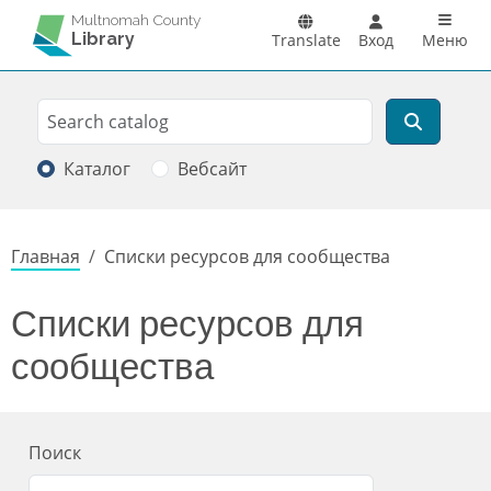
Перейти к основному содержанию
Main n
Multnomah County
Library
Translate
Вход
Меню
Search
Поиск
Каталог
Вебсайт
Строка навигации
Главная
Списки ресурсов для сообщества
Списки ресурсов для
сообщества
Поиск