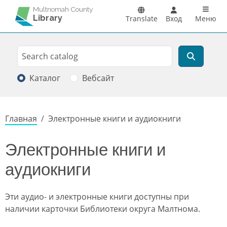
Перейти к основному содержанию
Main n
Multnomah County
Library
Translate
Вход
Меню
Search
Поиск
Каталог
Вебсайт
Строка навигации
Главная
Электронные книги и аудиокниги
Электронные книги и
аудиокниги
Эти аудио- и электронные книги доступны при
наличии карточки Библиотеки округа Малтнома.