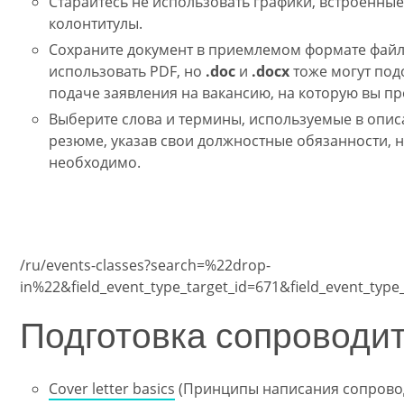
Старайтесь не использовать графики, встроенные
колонтитулы.
Сохраните документ в приемлемом формате файла
использовать PDF, но
.doc
и
.docx
тоже могут под
подаче заявления на вакансию, на которую вы пр
Выберите слова и термины, используемые в описа
резюме, указав свои должностные обязанности, н
необходимо.
/ru/events-classes?search=%22drop-
in%22&field_event_type_target_id=671&field_event_type_
Подготовка сопроводи
Cover letter basics
(Принципы написания сопровод