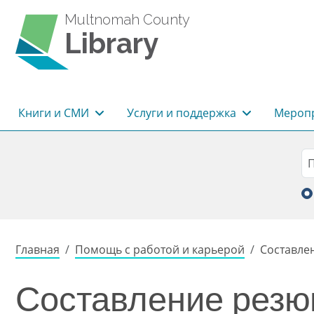
Перейти к основному содержанию
Multnomah County
Library
Основная навигация
Книги и СМИ
Услуги и поддержка
Меропр
Sea
П
Строка навигации
Главная
Помощь с работой и карьерой
Составле
Составление резю