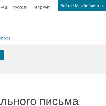
Login / My
Войти / Моя библиотек
体中文
Русский
Tiếng Việt
опрос
льного письма