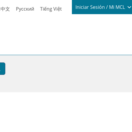
Login / My
Iniciar Sesión / Mi MCL
体中文
Русский
Tiếng Việt