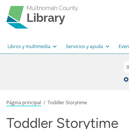
Pasar al contenido principal
Multnomah County
Library
Navegación principal
Libros y multimedia
Servicios y ayuda
Even
Sea
Bu
Sobrescribir enlaces de
Página principal
Toddler Storytime
Toddler Storytime