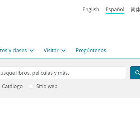
English
Español
简
tos y clases
Visitar
Pregúntenos
rch
scar
Catálogo
Sitio web
 ayuda a la navegación