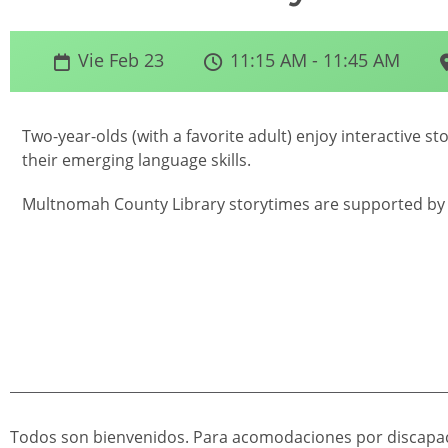
Vie Feb 23
11:15 AM - 11:45 AM
Two-year-olds (with a favorite adult) enjoy interactive 
their emerging language skills.
Multnomah County Library storytimes are supported by 
Todos son bienvenidos. Para acomodaciones por discapac