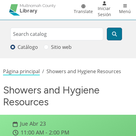
Pasar al contenido principal
Main 
Multnomah County
Iniciar
Library
Translate
Menú
Sesión
Search
Buscar
Catálogo
Sitio web
Sobrescribir enlaces de ayuda a la
Página principal
Showers and Hygiene Resources
Showers and Hygiene
Resources
Jue Abr 23
11:00 AM - 2:00 PM