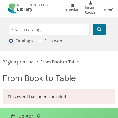
Pasar al contenido principal
Main 
Multnomah County
Iniciar
Library
Translate
Menú
Sesión
Search
Buscar
Catálogo
Sitio web
Sobrescribir enlaces de ayuda a la
Página principal
From Book to Table
From Book to Table
This event has been canceled
Jue Abr 16