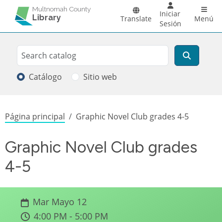
Pasar al contenido principal
Main 
Multnomah County
Iniciar
Library
Translate
Menú
Sesión
Search
Buscar
Catálogo
Sitio web
Sobrescribir enlaces de ayuda a la
Página principal
Graphic Novel Club grades 4-5
Graphic Novel Club grades
4-5
Mar Mayo 12
4:00 PM - 5:00 PM