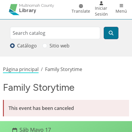
Pasar al contenido principal
Main 
Multnomah County
Iniciar
Library
Translate
Menú
Sesión
Search
Buscar
Catálogo
Sitio web
Sobrescribir enlaces de ayuda a la
Página principal
Family Storytime
Family Storytime
This event has been canceled
Sáb Mayo 17