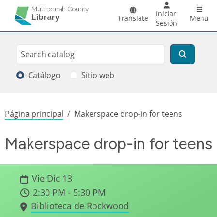
Pasar al contenido principal
Main 
Multnomah County
Iniciar
Library
Translate
Menú
Sesión
Search
Buscar
Catálogo
Sitio web
Sobrescribir enlaces de ayuda a la
Página principal
Makerspace drop-in for teens
Makerspace drop-in for teens
Vie Dic 13
2:30 PM - 5:30 PM
Biblioteca de Rockwood