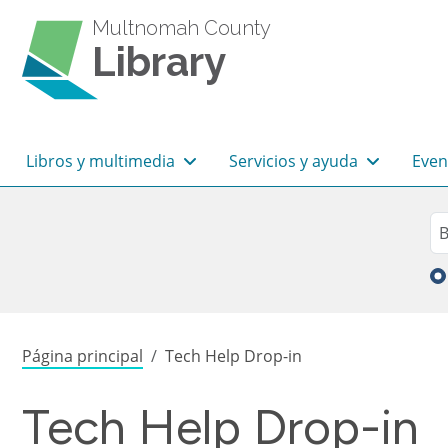
Pasar al contenido principal
Multnomah County
Library
Navegación principal
Libros y multimedia
Servicios y ayuda
Even
Sea
Bu
Sobrescribir enlaces de
Página principal
Tech Help Drop-in
Tech Help Drop-in