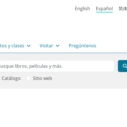
English
Español
简
tos y clases
Visitar
Pregúntenos
rch
scar
Catálogo
Sitio web
 ayuda a la navegación