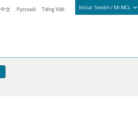
Login / My
Iniciar Sesión / Mi MCL
体中文
Русский
Tiếng Việt