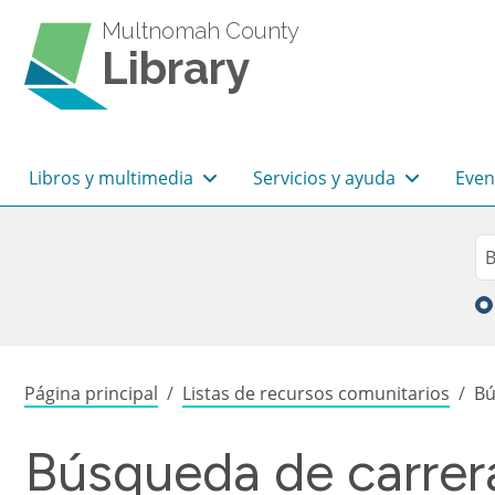
Pasar al contenido principal
Multnomah County
Library
Navegación principal
Libros y multimedia
Servicios y ayuda
Even
Sea
Bu
Sobrescribir enlaces de
Página principal
Listas de recursos comunitarios
Bú
Búsqueda de carrera