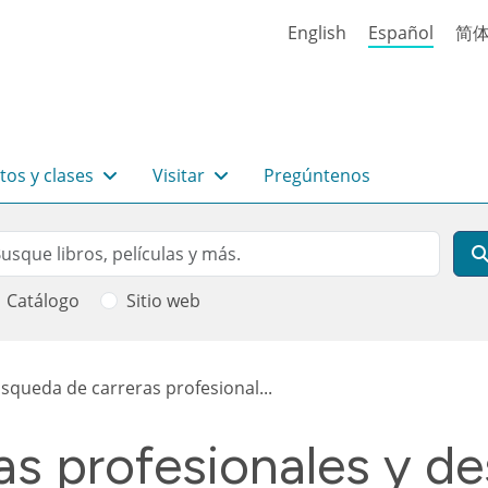
English
Español
简
tos y clases
Visitar
Pregúntenos
rch
scar
Catálogo
Sitio web
 ayuda a la navegación
squeda de carreras profesional...
s profesionales y des