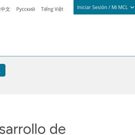
Login / My
Iniciar Sesión / Mi MCL
体中文
Русский
Tiếng Việt
arrollo de