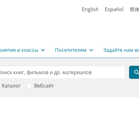
English
Español
简
иятия и классы
Посетителям
Задайте нам в
rch
оиск
Каталог
Вебсайт