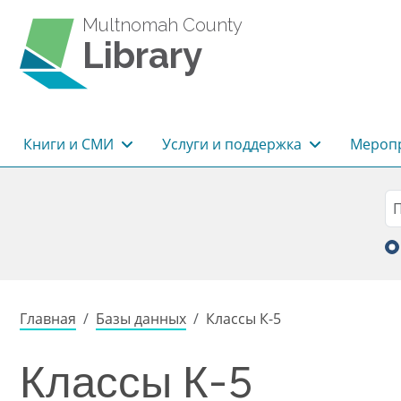
Перейти к основному содержанию
Multnomah County
Library
Основная навигация
Книги и СМИ
Услуги и поддержка
Меропр
Sea
П
Строка навигации
Главная
Базы данных
Классы К-5
Классы К-5