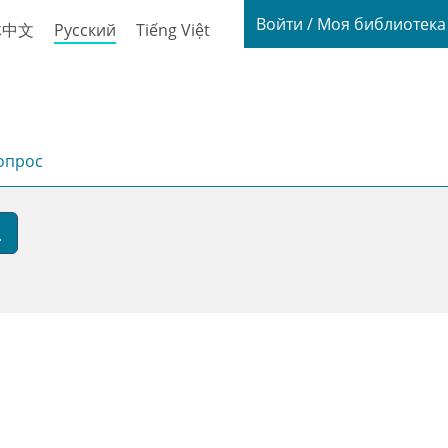
Login / My
Войти / Моя библиотек
体中文
Русский
Tiếng Việt
опрос