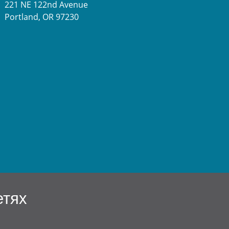
221 NE 122nd Avenue
Portland, OR 97230
етях