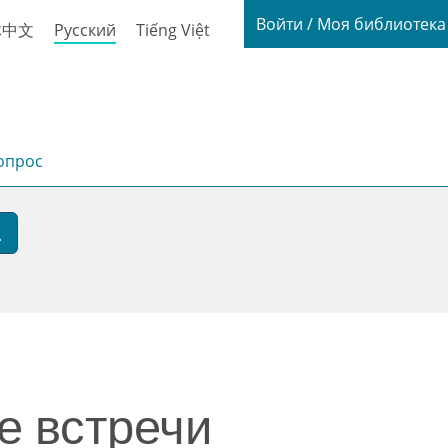
Login / My
Войти / Моя библиотек
体中文
Русский
Tiếng Việt
опрос
е встречи