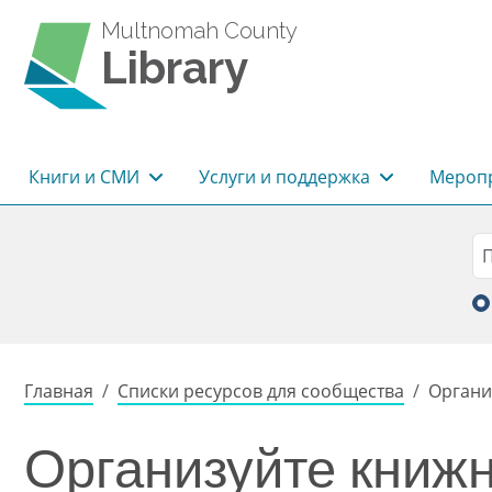
Перейти к основному содержанию
Multnomah County
Library
Основная навигация
Книги и СМИ
Услуги и поддержка
Меропр
Sea
П
Строка навигации
Главная
Списки ресурсов для сообщества
Органи
Организуйте книжн